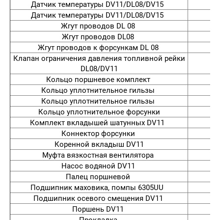
Датчик температуры DV11/DL08/DV15
Датчик температуры DV11/DL08/DV15
Жгут проводов DL 08
Жгут проводов DL08
Жгут проводов к форсункам DL 08
Клапан ограничения давления топливной рейки
DL08/DV11
Кольцо поршневое комплект
Кольцо уплотнительное гильзы
Кольцо уплотнительное гильзы
Кольцо уплотнительное форсунки
Комплект вкладышей шатунных DV11
6
Коннектор форсунки
65
Коренной вкладыш DV11
Муфта вязкостная вентилятора
Насос водяной DV11
Палец поршневой
Подшипник маховика, помпы 6305UU
Подшипник осевого смещения DV11
Поршень DV11
Прокладка