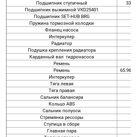
Подшипник ступичный
3387
Подшипник выжимной VKD25401
Подшипник SET-HUB BRG
Пружина тормозной колодки
Фланец насоса
Интеркулер
Радиатор
Подушка крепления радиатора
Карданный вал гидронасоса
Ремень
Ремень
65.9680
Интеркулер
Тяга левая
Тяга правая
Сальник балансира
Кольцо ABS
Сальник полуоси
Стремянка рессоры
Ступица в сборе
Главная пара