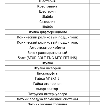
Шестерня
Крестовина
Шестерня
Шайба
Сателлит
Шайба
Втулка дифференциала
Конический роликовый подшипник
Конический роликовый подшипник
Амортизатор кабины
Бачок расширительный
Болт (STUD BOLT-ENG MTG FRT INS)
Втулка
Втулка шкворня
Вискомуфта
Гайка M18X1.5
Гайка стопорная
Амортизатор
Патрубок интеркуллера
Датчик воздуха тормозной системы
Датчик уровня топлива