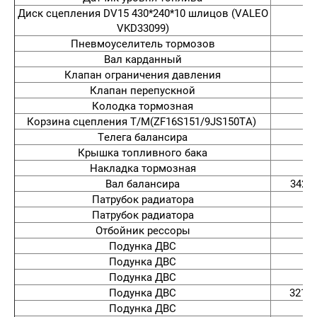
Диск сцепления DV15 430*240*10 шлицов (VALEO
VKD33099)
Пневмоуселитель тормозов
Вал карданный
Клапан ограничения давления
Клапан перепускной
Колодка тормозная
Корзина сцепления T/M(ZF16S151/9JS150TA)
Телега балансира
Крышка топливного бака
Накладка тормозная
Вал балансира
3423
Патрубок радиатора
Патрубок радиатора
Отбойник рессоры
Подунка ДВС
Подунка ДВС
Подунка ДВС
Подунка ДВС
3215
Подунка ДВС