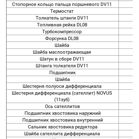
Стопорное кольцо пальца поршневого DV11
Термостат
Толкатель штанги DV11
Топливная рейка DL08
Турбокомпрессор
6
Форсунка DL08
Шайба
Шайба маслоотражающая
Шатун в сборе DV11
Штанга толкателя DV11
Подшипник
Шайба
Шестерня полуоси дифференциала
Шестерня дифференциала (сателлит) NOVUS
(11зуб)
Ось сателлитов
Подшипник хвостовика наружний
Подшипник хвостовика внутренний
Сальник хвостовика редуктора
Шайба сателлита дифференциала